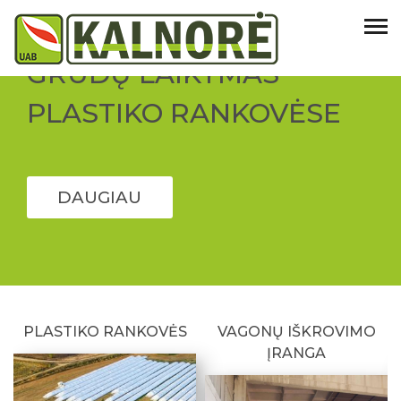
[rev_slider alias=”home-full”][/rev_slider]
GRŪDŲ LAIKYMAS
PLASTIKO RANKOVĖSE
DAUGIAU
PLASTIKO RANKOVĖS
VAGONŲ IŠKROVIMO
ĮRANGA