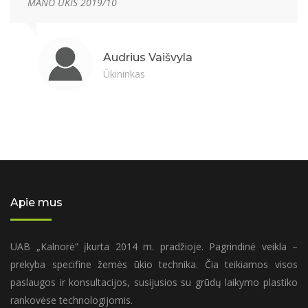
MANO ŪKIS 2019/10
Audrius Vaišvyla
Ūkininkas
Apie mus
UAB „Kalnorė” įkurta 2014 m. pradžioje. Pagrindinė veikla –
prekyba specifine žemės ūkio technika. Čia teikiamos visos
paslaugos ir konsultacijos, susijusios su grūdų laikymo plastiko
rankovėse technologijomis.