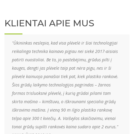
KLIENTAI APIE MUS
"Ūkininkas neslepia, kad visa plėvelė ir šiai technologijai
reikalinga technika kainavo pigiau nei siekė 2017-aisiais
patirti nuostoliai. Be to, jo pastebėjimu, grūdus pilti į
kauges, dengti jas plėvele taip pat nėra pigu, nes ir ši
plėvelė kainuoja panašiai tiek pat, kiek plastiko rankovė.
Šios grūdų laikymo technologijos pagrindas – žarnos
formos trisluoksnė plėvelė, į kurią grūdai pilami tam
skirta mašina – kimštuvu, o iškraunami specialia grūdų
iškrovimo mašina. Į vieną 90 m ilgio plastiko rankovę
telpa apie 300 t kviečių. A. Vaišvylos skaičiavimu, vienai
tonai grūdų supilti rankovės kaina sudaro apie 2 eurus."