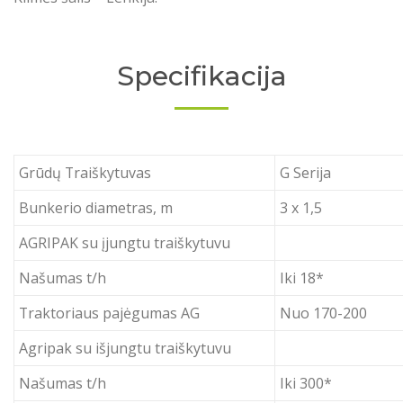
Specifikacija
Grūdų Traiškytuvas
G Serija
Bunkerio diametras, m
3 x 1,5
AGRIPAK su įjungtu traiškytuvu
Našumas t/h
Iki 18*
Traktoriaus pajėgumas AG
Nuo 170-200
Agripak su išjungtu traiškytuvu
Našumas t/h
Iki 300*