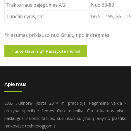
Traktoriaus pajėgumas AG
Nuo 60-80
Tunelio dydis, cm
G6,5 – 195; G5 – 1
*Našumas priklauso nuo Grūdų tipo ir drėgmės
Turite klausimų? Parašykite mums!
Apie mus
UAB „Kalnorė” įkurta 2014 m. pradžioje. Pagrindinė veikla –
prekyba specifine žemės ūkio technika. Čia teikiamos visos
paslaugos ir konsultacijos, susijusios su grūdų laikymo plastiko
rankovėse technologijomis.